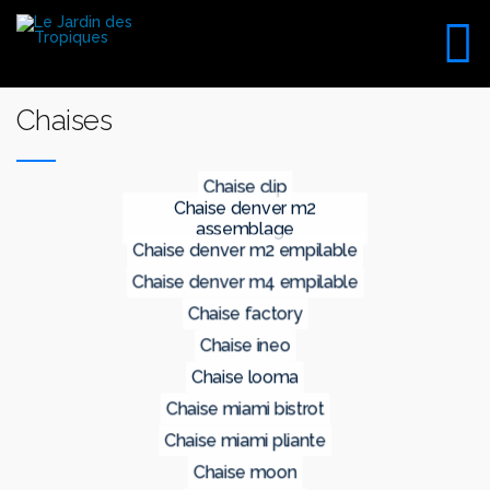
Aller
au
VISITE DU SHOW ROOM
contenu
UNIQUEMENT SUR RDV
Chaises
chaise clip
chaise denver m2
assemblage
chaise denver m2 empilable
chaise denver m4 empilable
chaise factory
chaise ineo
chaise looma
chaise miami bistrot
chaise miami pliante
chaise moon