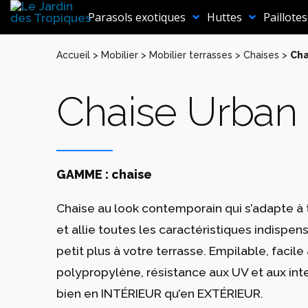
Aller
au
Parasols exotiques
Huttes
Paillotes
contenu
Accueil
>
Mobilier
>
Mobilier terrasses
>
Chaises
>
Cha
Chaise Urban
GAMME : chaise
Chaise au look contemporain qui s’adapte à 
et allie toutes les caractéristiques indispe
petit plus à votre terrasse. Empilable, facile
polypropylène, résistance aux UV et aux in
bien en INTÉRIEUR qu’en EXTÉRIEUR.