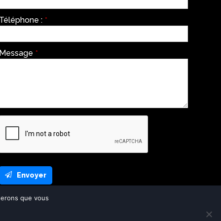
Téléphone :
*
Message
*
Envoyer
This
oserons que vous
field
should
be