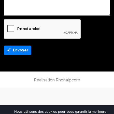
Envoyer
This
field
should
be
left
Réalisation Rhonalpcom
blank
Nous utilisons des cookies pour vous garantir la meilleure