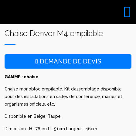
Aller
au
VISITE DU SHOW ROOM
contenu
UNIQUEMENT SUR RDV
Chaise Denver M4 empilable
DEMANDE DE DEVIS
GAMME : chaise
Chaise monobloc empilable. Kit d’assemblage disponible
pour des installations en salles de conférence, mairies et
organismes officiels, etc.
Disponible en Beige, Taupe.
Dimension : H : 76cm P : 51cm Largeur : 46cm