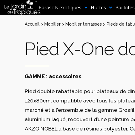
Aller
au
Parasols exotiques
Huttes
Paillotes
contenu
Accueil
>
Mobilier
>
Mobilier terrasses
>
Pieds de tabl
Pied X-One d
GAMME : accessoires
Pied double rabattable pour plateaux de di
120x80cm, compatible avec tous les plateau
marché et à l’ensemble de la gamme Grosfil
aluminium laqué, recouvert d’une peinture 
AKZO NOBEL à base de résines polyester. Ce