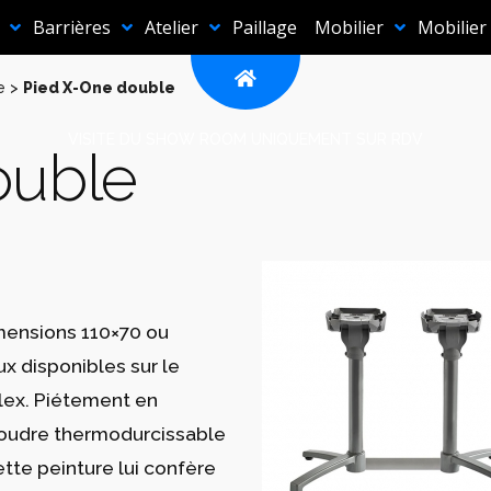
Barrières
Atelier
Paillage
Mobilier
Mobilier
e
>
Pied X-One double
VISITE DU SHOW ROOM UNIQUEMENT SUR RDV
ouble
mensions 110×70 ou
x disponibles sur le
lex. Piétement en
poudre thermodurcissable
tte peinture lui confère