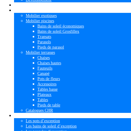
Paillage
Mobilier
Mobilier exotiques
Mobilier piscines
Bains de soleil économiques
Bains de soleil Grosfillex
Transats
Parasols
Pieds de parasol
Mobilier terrasses
Chaises
Chaises hautes
Fauteuils
Canapé
Pots de fleurs
Accessoires
Tables basse
Plateaux
Tables
Pieds de table
Catalogues CHR
Mobilier d’exception
Les pots d’exception
Les bains de soleil d’exception