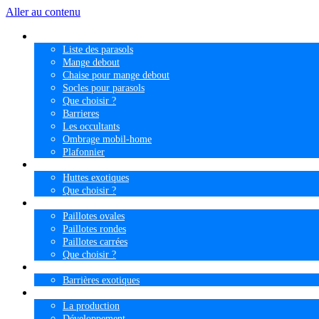
Aller au contenu
Parasols exotiques
Liste des parasols
Mange debout
Chaise pour mange debout
Socles pour parasols
Que choisir ?
Barrieres
Les occultants
Ombrage mobil-home
Plafonnier
Huttes
Huttes exotiques
Que choisir ?
Paillotes
Paillotes ovales
Paillotes rondes
Paillotes carrées
Que choisir ?
Barrières
Barrières exotiques
Atelier
La production
Développement