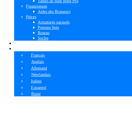
Tables de ping pong Pro
Financement
Aides des Brasseurs
Pièces
Armatures parasols
Poteaux bois
Roseau
Socles
Prix
Langues
Français
Anglais
Allemand
Néerlandais
Italien
Espagnol
Russe