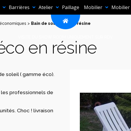
Barrières
Atelier
Paillage
Mobilier
Mobilier
l économiques
>
Bain de soleil éco en résine
VISITE DU SHOW ROOM UNIQUEMENT SUR RDV
 éco en résine
 soleil ( gamme éco).
r les professionnels de
ités. Choc ! livraison