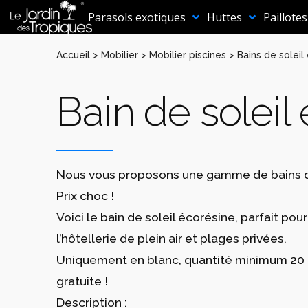
Aller
au
Parasols exotiques
Huttes
Paillotes
contenu
Accueil
>
Mobilier
>
Mobilier piscines
>
Bains de solei
Bain de soleil
Nous vous proposons une gamme de bains de
Prix choc !
Voici le bain de soleil écorésine, parfait pou
l’hôtellerie de plein air et plages privées.
Uniquement en blanc, quantité minimum 20 un
gratuite !
Description :