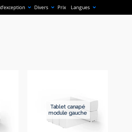
 d’exception
Divers
Prix
Langues
tablet canapé
module gauche