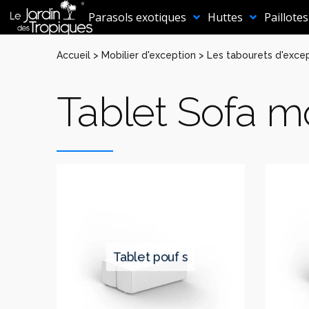
Aller
au
Parasols exotiques
Huttes
Paillotes
contenu
Accueil
>
Mobilier d'exception
>
Les tabourets d'exce
Tablet Sofa m
tablet pouf s