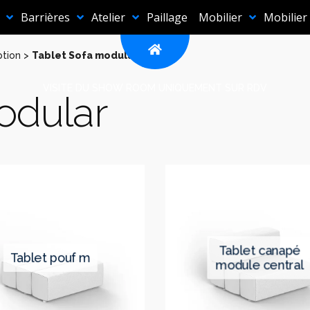
Barrières
Atelier
Paillage
Mobilier
Mobilier
ption
>
Tablet Sofa modular
VISITE DU SHOW ROOM UNIQUEMENT SUR RDV
odular
tablet canapé
tablet pouf m
module central