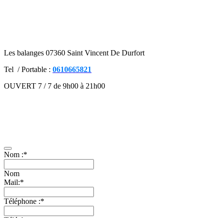
Les balanges 07360 Saint Vincent De Durfort
Tel / Portable :
0610665821
OUVERT 7 / 7 de 9h00 à 21h00
Mentions légales
–
Contact
–
CGV
Présentation
–
Facebook
Contactez-nous
Nom :
*
Nom
Mail:
*
Téléphone :
*