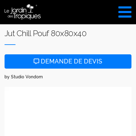
Aller
au
VISITE DU SHOW ROOM
contenu
UNIQUEMENT SUR RDV
Jut Chill Pouf 80x80x40
DEMANDE DE DEVIS
by Studio Vondom