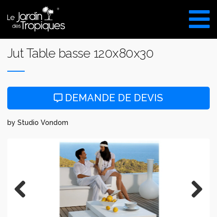
Aller
au
VISITE DU SHOW ROOM
contenu
UNIQUEMENT SUR RDV
Jut Table basse 120x80x30
DEMANDE DE DEVIS
by Studio Vondom
Previous
Next