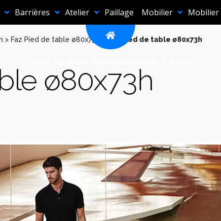
Barrières
Atelier
Paillage
Mobilier
Mobilier
n
>
Faz Pied de table ø80x73h
>
Faz Pied de table ø80x73h
VISITE DU SHOW ROOM UNIQUEMENT SUR RDV
able ø80x73h