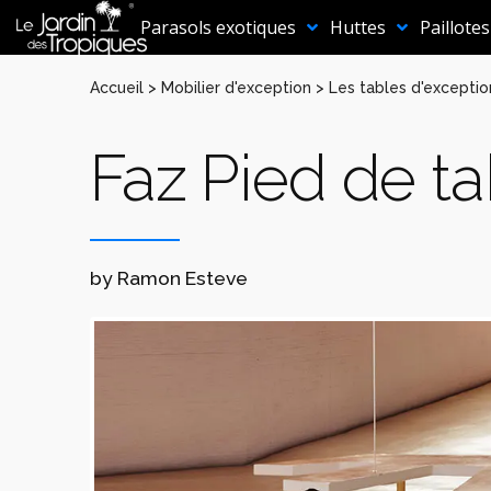
Aller
au
Parasols exotiques
Huttes
Paillotes
contenu
Accueil
>
Mobilier d'exception
>
Les tables d'exceptio
Faz Pied de t
by Ramon Esteve