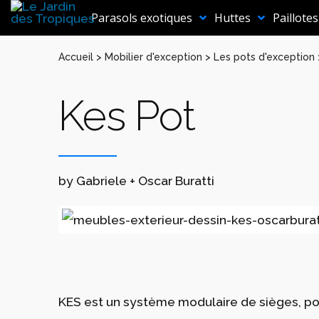
Aller
au
Parasols exotiques
Huttes
Paillotes
contenu
Accueil
>
Mobilier d'exception
>
Les pots d'exception
Kes Pot
by Gabriele + Oscar Buratti
KES est un système modulaire de sièges, pou