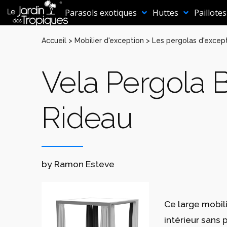
Aller
au
Parasols exotiques
Huttes
Paillotes
contenu
Accueil
>
Mobilier d'exception
>
Les pergolas d'excep
Vela Pergola 
Rideau
by Ramon Esteve
Ce large mobili
intérieur sans