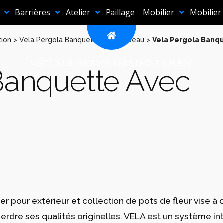
Barrières
Atelier
Paillage
Mobilier
Mobilier
tion
>
Vela Pergola Banquette Avec Rideau
>
Vela Pergola Banq
VISITE DU SHOW ROOM UNIQUEMENT SUR RDV
Banquette Avec
er pour extérieur et collection de pots de fleur vise à of
 perdre ses qualités originelles. VELA est un système 