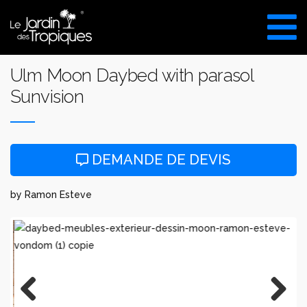
Aller
au
VISITE DU SHOW ROOM
contenu
UNIQUEMENT SUR RDV
Ulm Moon Daybed with parasol
Sunvision
DEMANDE DE DEVIS
by Ramon Esteve