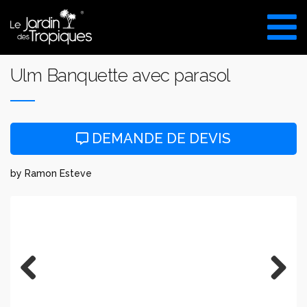
Aller
au
VISITE DU SHOW ROOM
contenu
UNIQUEMENT SUR RDV
Ulm Banquette avec parasol
DEMANDE DE DEVIS
by Ramon Esteve
Previous
Next