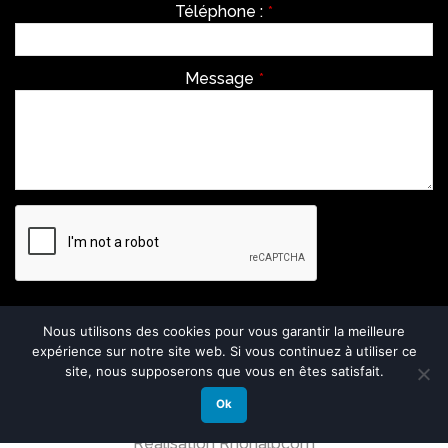
Téléphone :
*
Message
*
Envoyer
Nous utilisons des cookies pour vous garantir la meilleure
expérience sur notre site web. Si vous continuez à utiliser ce
This
site, nous supposerons que vous en êtes satisfait.
field
should
Ok
be
left
Réalisation Rhonalpcom
blank