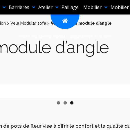
Barrières
Atelier
Paillage
Mobilier
Mobilier
ion
>
Vela Modular sofa
>
Vela Canapé module d’angle
VISITE DU SHOW ROOM UNIQUEMENT SUR RDV
module d’angle