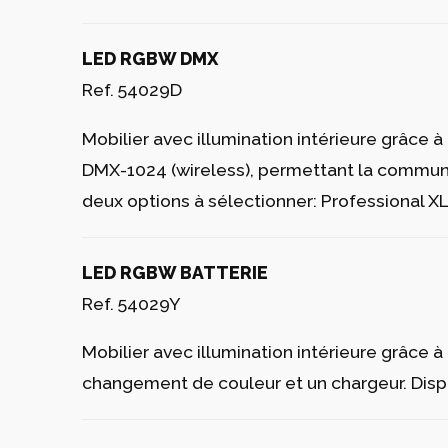
Ref. 54029CO
Tissu en vinyle approprié pour intérieur et ex
Option spéciale pour les coussins.
LUMIÈRE
LUMIÈRE
Ref. 54029W
Mobilier avec éclairage intérieur de couleur
LED RGBW