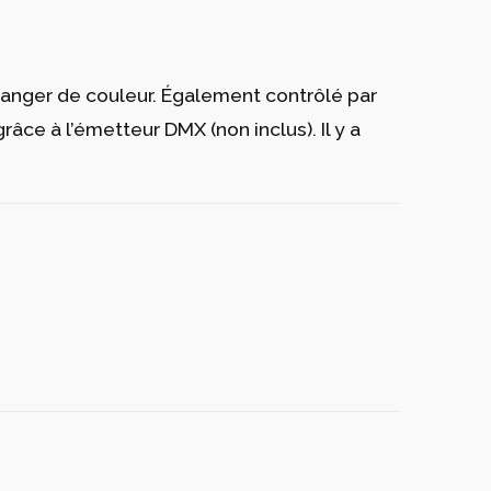
hanger de couleur. Disponible uniquement en
anger de couleur. Également contrôlé par
ce à l’émetteur DMX (non inclus). Il y a