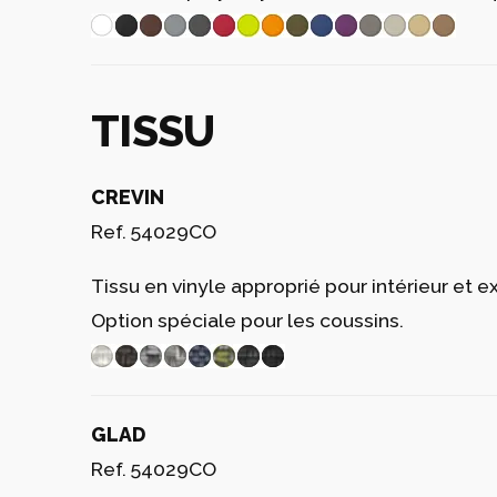
Ref. 54029
Résine de polyéthylène finition mat.
GLACIER
BLANC
ROUGE
PISTACHE
TAUPE
ECRU