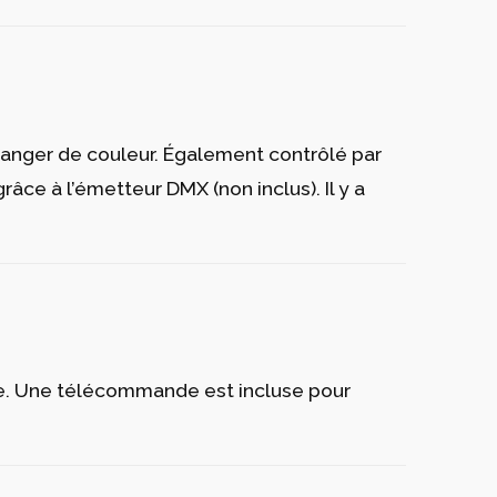
yle approprié pour intérieur et extérieur .
t en finition glacé mat.