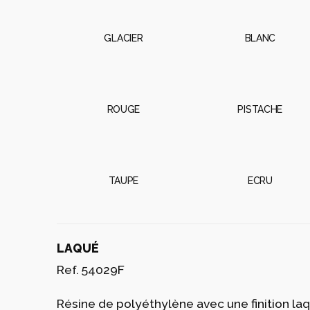
Ce large mobilier pour extérieur et collection
qualités originelles. VELA est un système in
proportions. Les éléments peuvent se combine
quelques centimètres sur le sol et quand ill
DESCRIPTION
Poids: 27.35 Kg
FINI
BASIC