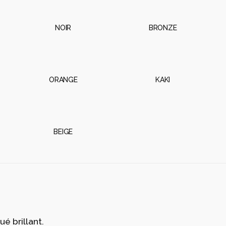
 de pots de fleur vise à offrir le confort et la qualité 
tégré avec une géométrie élémentaire et prismatique q
r entre eux pour les intégrer à tout espace. Ses volum
uminés, ils se transforment en des architectures flotta