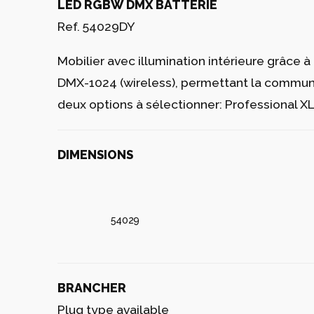
Ref. 54029L
Mobilier avec illumination intérieure grâc
finition glacé mat.
LED RGBW DMX
Ref. 54029D
Mobilier avec illumination intérieure grâc
DMX-1024 (wireless), permettant la communic
deux options à sélectionner: Professional 
LED RGBW BATTERIE
Ref. 54029Y