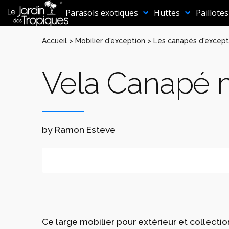
Aller
au
Parasols exotiques
Huttes
Paillotes
contenu
Accueil
>
Mobilier d'exception
>
Les canapés d'except
Vela Canapé 
by Ramon Esteve