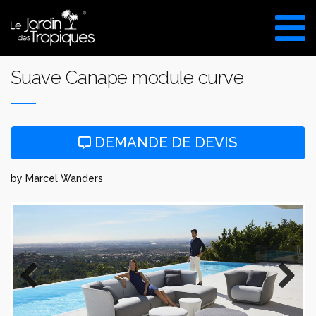
Aller
au
VISITE DU SHOW ROOM
contenu
UNIQUEMENT SUR RDV
Suave Canape module curve
DEMANDE DE DEVIS
by Marcel Wanders
Previous
Next