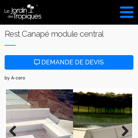
Aller
au
VISITE DU SHOW ROOM
contenu
UNIQUEMENT SUR RDV
Rest Canapé module central
DEMANDE DE DEVIS
by A-cero