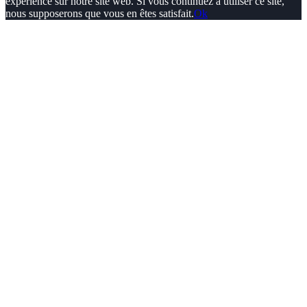
expérience sur notre site web. Si vous continuez à utiliser ce site,
nous supposerons que vous en êtes satisfait.
Ok