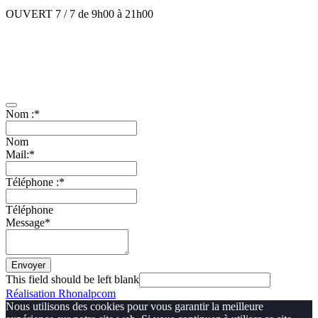
OUVERT 7 / 7 de 9h00 à 21h00
Mentions légales
–
Contact
–
CGV
Présentation
–
Facebook
Contactez-nous
Nom :
*
Nom
Mail:
*
Téléphone :
*
Téléphone
Message
*
Envoyer
This field should be left blank
Réalisation Rhonalpcom
Nous utilisons des cookies pour vous garantir la meilleure