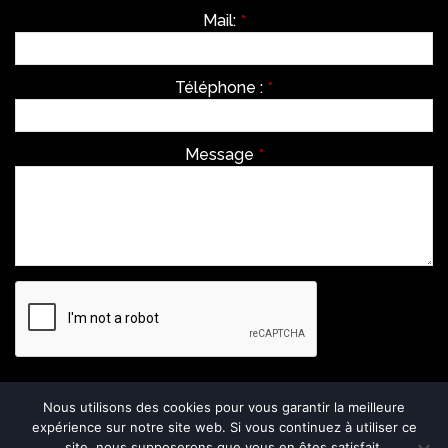
Mail:
*
Téléphone :
*
Message
*
Envoyer
Nous utilisons des cookies pour vous garantir la meilleure
expérience sur notre site web. Si vous continuez à utiliser ce
This
site, nous supposerons que vous en êtes satisfait.