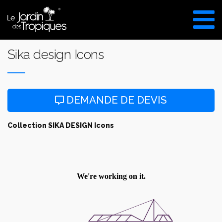
Aller
au
VISITE DU SHOW ROOM
contenu
UNIQUEMENT SUR RDV
Sika design Icons
DEMANDE DE DEVIS
Collection SIKA DESIGN Icons