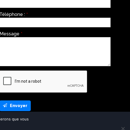
Téléphone :
*
Message
*
Envoyer
This
oserons que vous
field
should