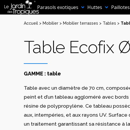
Aller
au
Parasols exotiques
Huttes
Paillotes
contenu
Accueil
>
Mobilier
>
Mobilier terrasses
>
Tables
>
Tabl
Table Ecofix 
GAMME : table
Table avec un diamètre de 70 cm‚ composée
peint et d’un tableau aggloméré avec bords
résine de polypropylène. Ce tableau possè
aux‚ intempéries‚ et aux rayons UV. Surface
un traitement garantissant sa résistance à la