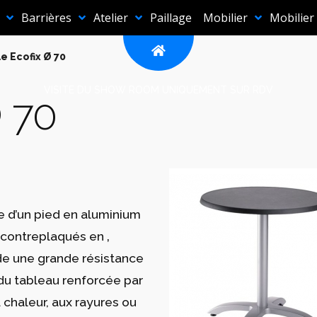
Barrières
Atelier
Paillage
Mobilier
Mobilier
e Ecofix Ø 70
VISITE DU SHOW ROOM UNIQUEMENT SUR RDV
Ø 70
 d’un pied en aluminium
 contreplaqués en ‚
de une grande résistance
 du tableau renforcée par
 chaleur, aux rayures ou