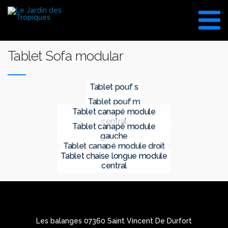
Aller
au
VISITE DU SHOW ROOM
contenu
UNIQUEMENT SUR RDV
Tablet Sofa modular
tablet pouf s
tablet pouf m
tablet canapé module
central
tablet canapé module
gauche
tablet canapé module droit
tablet chaise longue module
central
Les balanges 07360 Saint Vincent De Durfort