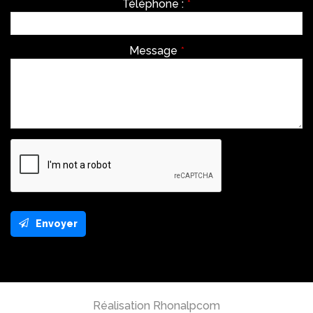
Téléphone :
*
Message
*
Envoyer
This
field
should
be
left
Réalisation Rhonalpcom
blank