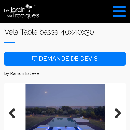
Aller
au
VISITE DU SHOW ROOM
contenu
UNIQUEMENT SUR RDV
Vela Table basse 40x40x30
DEMANDE DE DEVIS
by Ramon Esteve
Previous
Next