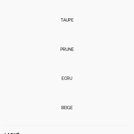
PRUNE
ECRU
BEIGE
LAQUÉ
Ref. 44405F
Résine de polyéthylène avec une finition laqué brillant.