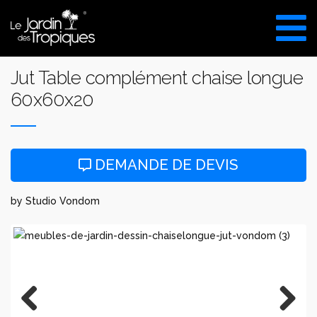
Aller
au
VISITE DU SHOW ROOM
contenu
UNIQUEMENT SUR RDV
Jut Table complément chaise longue
60x60x20
DEMANDE DE DEVIS
by Studio Vondom
Previous
Next