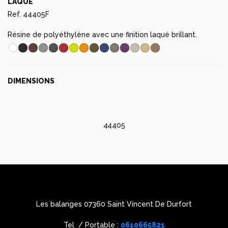
DIMENSIONS
44405
Les balanges 07360 Saint Vincent De Durfort
Tel / Portable :
0610665821
OUVERT 7 / 7 de 9h00 à 21h00
Mentions légales
–
Contact
–
CGV