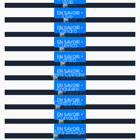
Wall
EN SAVOIR +
Uve
EN SAVOIR +
Cilindro
EN SAVOIR +
Cuenco
EN SAVOIR +
Centro
EN SAVOIR +
Demi Cylindre
EN SAVOIR +
Angulaire
EN SAVOIR +
Centro Alto
EN SAVOIR +
Curvada
EN SAVOIR +
Sfera ø60x30