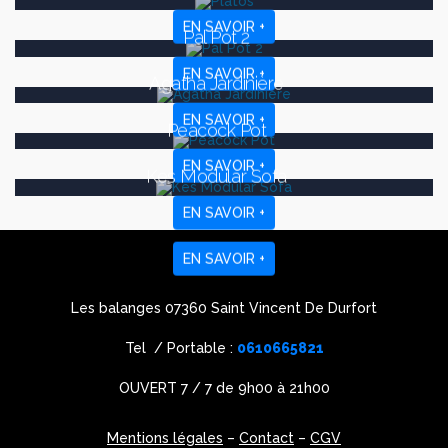
EN SAVOIR +
Pal Pot 2
EN SAVOIR +
Agatha Jardinière
EN SAVOIR +
Peacock Pot
EN SAVOIR +
Kes Modular Sofa
EN SAVOIR +
EN SAVOIR +
Les balanges 07360 Saint Vincent De Durfort
Tel / Portable :
0610665821
OUVERT 7 / 7 de 9h00 à 21h00
Mentions légales
–
Contact
–
CGV