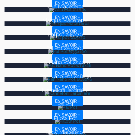
EN SAVOIR +
Vela Maceteros
EN SAVOIR +
Marquis Maceteros
EN SAVOIR +
Pal pot ø45x70
EN SAVOIR +
Pal Pot Ø55x100
EN SAVOIR +
Pal Nano Pot Ø14x28
EN SAVOIR +
Pan Nano Pot Ø18x36
EN SAVOIR +
Kanneloni Jardinière
EN SAVOIR +
Pal Pot
EN SAVOIR +
Pillow Pot
EN SAVOIR +
Blow Maceteros