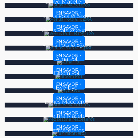
Suave Maceteros
EN SAVOIR +
Venus Pots Ø 62x60
EN SAVOIR +
Venus Pots Ø125x120
EN SAVOIR +
Venus Pots Ø 83x80
EN SAVOIR +
Alma Pot
EN SAVOIR +
Bloom Pot
EN SAVOIR +
Bye-bye
EN SAVOIR +
Bones Maceteros
EN SAVOIR +
Pezzettina Maceteros
EN SAVOIR +
Fazmaceteros