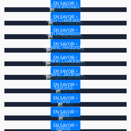
EN SAVOIR +
Sfera ø80x40
EN SAVOIR +
Vaso Cuadrado
EN SAVOIR +
Ulm Maceteros
EN SAVOIR +
Organic Redonda
EN SAVOIR +
Organic Cuadrada
EN SAVOIR +
Organic Jardinera
EN SAVOIR +
Maceta
EN SAVOIR +
Cono
EN SAVOIR +
Vaso
EN SAVOIR +
Platos