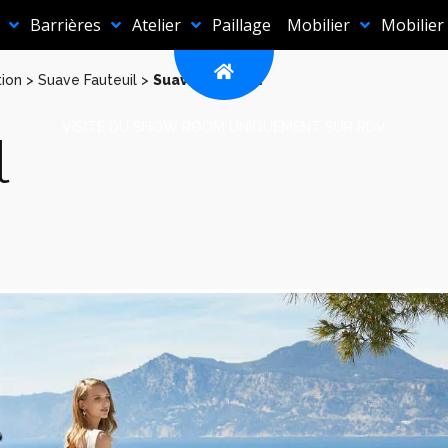
Barrières
Atelier
Paillage
Mobilier
Mobilier
tion
>
Suave Fauteuil
>
Suave Fauteuil
VISITE DU SHOW ROOM UNIQUEMENT SUR RDV
l