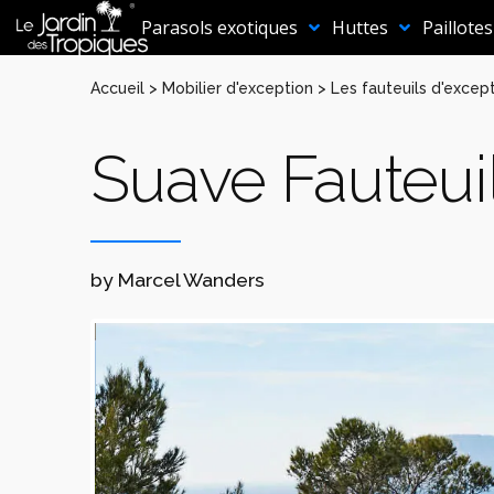
Aller
au
Parasols exotiques
Huttes
Paillotes
contenu
Accueil
>
Mobilier d'exception
>
Les fauteuils d'excep
Suave Fauteui
by Marcel Wanders