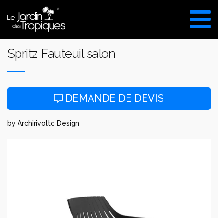
Aller
au
VISITE DU SHOW ROOM
contenu
UNIQUEMENT SUR RDV
Spritz Fauteuil salon
DEMANDE DE DEVIS
by Archirivolto Design