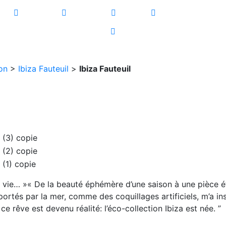
tes
Paillotes
Barrières
Atelier
Paillage
Mobili
on
>
Ibiza Fauteuil
>
Ibiza Fauteuil
la vie… »« De la beauté éphémère d’une saison à une pièce é
rtés par la mer, comme des coquillages artificiels, m’a insp
e rêve est devenu réalité: l’éco-collection Ibiza est née. ”