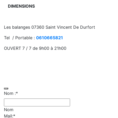
DIMENSIONS
Les balanges 07360 Saint Vincent De Durfort
Tel / Portable :
0610665821
OUVERT 7 / 7 de 9h00 à 21h00
Mentions légales
–
Contact
–
CGV
Présentation
–
Facebook
Contactez-nous
Nom :
*
Nom
Mail:
*