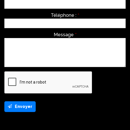
Téléphone :
*
Message
*
Envoyer
This
field
should
be
left
Réalisation Rhonalpcom
blank