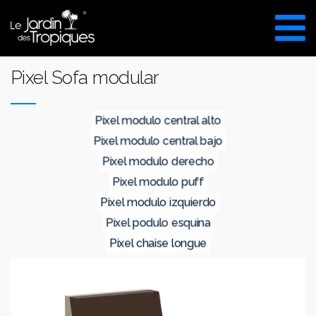
Aller
au
VISITE DU SHOW ROOM
contenu
UNIQUEMENT SUR RDV
Pixel Sofa modular
pixel modulo central alto
pixel modulo central bajo
pixel modulo derecho
pixel modulo puff
pixel modulo izquierdo
pixel podulo esquina
pixel chaise longue