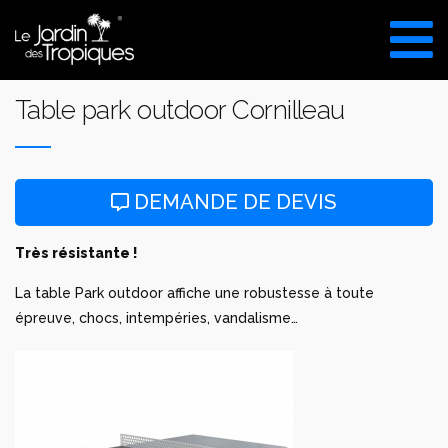
Aller
au
VISITE DU SHOW ROOM
contenu
UNIQUEMENT SUR RDV
Table park outdoor Cornilleau
DEMANDE DE DEVIS
Très résistante !
La table Park outdoor affiche une robustesse à toute
épreuve, chocs, intempéries, vandalisme…