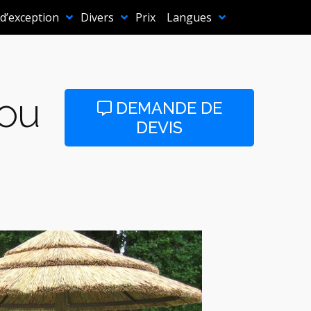
 d’exception
Divers
Prix
Langues
ou
DEMANDE DE
DEVIS