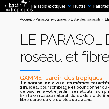
Aller
au
Parasols exotiques
Huttes
Paillotes
contenu
Accueil
>
Parasols exotiques
>
Liste des parasols
>
LE
LE PARASOL D
roseau et fibr
GAMME : Jardin des tropiques
Le parasol de 2.20 a les mêmes caractér
2m,
idéal pour l’ombrage et pour donner du 
de piscine, à votre jardin ; ses atouts : son p
Existe en roseau naturel, durée de vie de 8 
fibre durée de vie de plus de 20 ans.