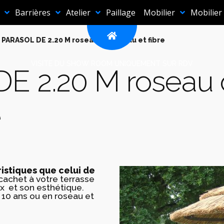
Barrières
Atelier
Paillage
Mobilier
Mobilier
 PARASOL DE 2.20 M roseau ou roseau et fibre
VISITE DU SHOW ROOM UNIQUEMENT SUR RDV
E 2.20 M roseau 
e
istiques que celui de
cachet à votre terrasse
rix et son esthétique.
à 10 ans ou en roseau et