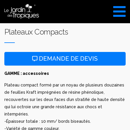
Aller
au
VISITE DU SHOW ROOM
contenu
UNIQUEMENT SUR RDV
Plateaux Compacts
DEMANDE DE DEVIS
GAMME : accessoires
Plateau compact formé par un noyau de plusieurs douzaines
de feuilles Kraft imprégnées de résine phénolique,
recouvertes sur les deux faces d’un stratifié de haute densité
qui lui octroie une grande résistance aux chocs et
intempéries.
-Épaisseur totale : 10 mm/ bords biseautés.
-Variété de gamme couleur.