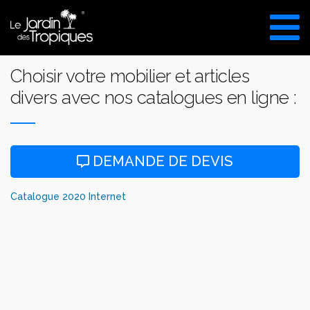
Aller
au
VISITE DU SHOW ROOM
contenu
UNIQUEMENT SUR RDV
Choisir votre mobilier et articles
divers avec nos catalogues en ligne :
DEMANDE DE DEVIS
Catalogue 2020 Internet