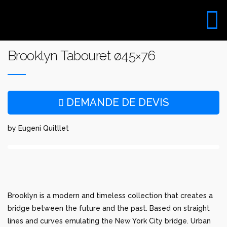
Aller
au
VISITE DU SHOW ROOM
contenu
UNIQUEMENT SUR RDV
Brooklyn Tabouret ø45×76
DEMANDE DE DEVIS
by Eugeni Quitllet
Brooklyn is a modern and timeless collection that creates a
bridge between the future and the past. Based on straight
lines and curves emulating the New York City bridge. Urban