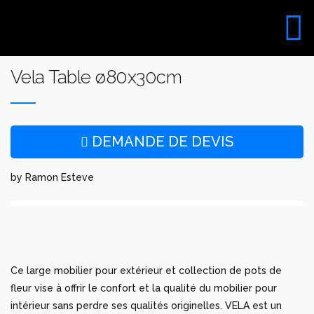
Aller
au
VISITE DU SHOW ROOM
contenu
UNIQUEMENT SUR RDV
Vela Table ø80x30cm
DEMANDE DE DEVIS
by Ramon Esteve
Ce large mobilier pour extérieur et collection de pots de
fleur vise à offrir le confort et la qualité du mobilier pour
intérieur sans perdre ses qualités originelles. VELA est un