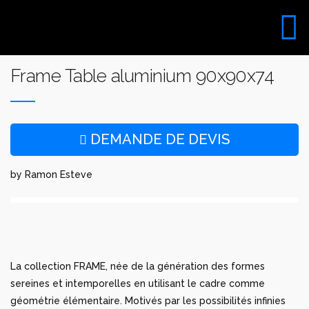
Aller
au
VISITE DU SHOW ROOM
contenu
UNIQUEMENT SUR RDV
Frame Table aluminium 90x90x74
DEMANDE DE DEVIS
by Ramon Esteve
La collection FRAME, née de la génération des formes
sereines et intemporelles en utilisant le cadre comme
géométrie élémentaire. Motivés par les possibilités infinies