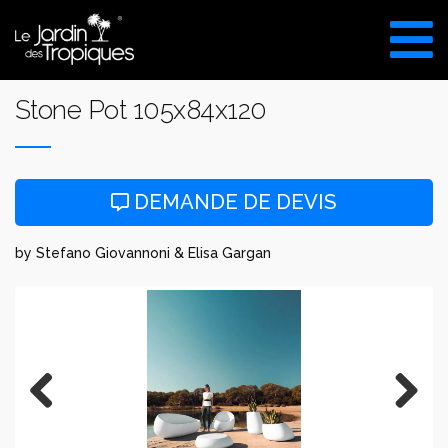
Aller
au
VISITE DU SHOW ROOM
contenu
UNIQUEMENT SUR RDV
Stone Pot 105x84x120
DEMANDE DE DEVIS
by Stefano Giovannoni & Elisa Gargan
Previous
Next