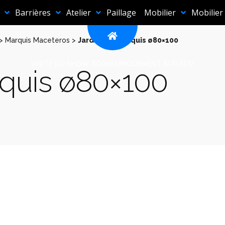
Barrières
Atelier
Paillage
Mobilier
Mobilier
>
Marquis Maceteros
>
Jardinière Marquis ø80×100
VISITE DU SHOW ROOM UNIQUEMENT SUR RDV
rquis ø80×100