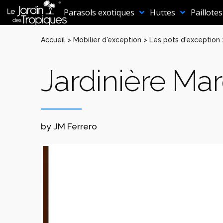
Aller
au
Parasols exotiques
Huttes
Paillotes
contenu
Accueil
>
Mobilier d'exception
>
Les pots d'exception
Jardinière Ma
by JM Ferrero