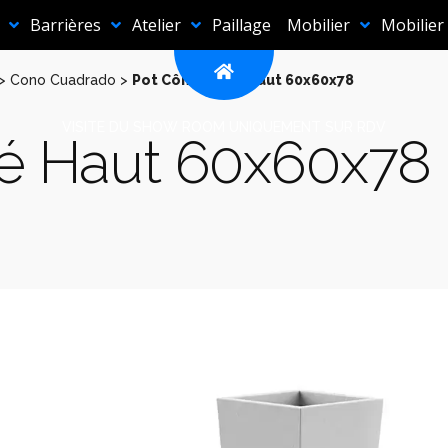
Barrières
Atelier
Paillage
Mobilier
Mobilier
>
Cono Cuadrado
>
Pot Cône Carré Haut 60x60x78
VISITE DU SHOW ROOM UNIQUEMENT SUR RDV
ré Haut 60x60x78