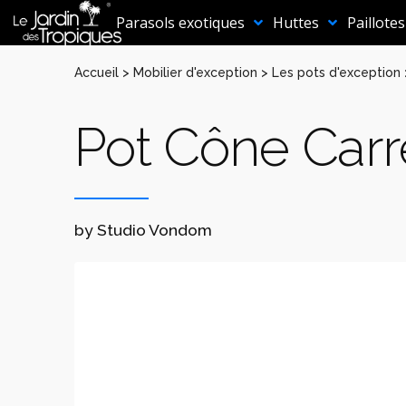
Aller
au
Parasols exotiques
Huttes
Paillotes
contenu
Accueil
>
Mobilier d'exception
>
Les pots d'exception
Pot Cône Car
by Studio Vondom