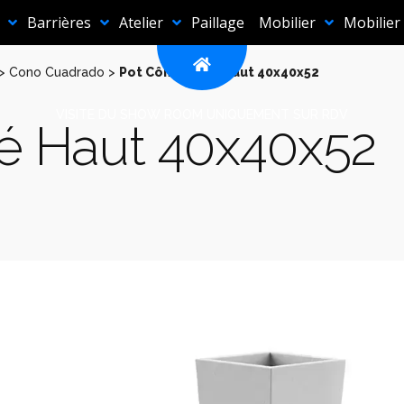
Barrières
Atelier
Paillage
Mobilier
Mobilier
>
Cono Cuadrado
>
Pot Cône Carré Haut 40x40x52
VISITE DU SHOW ROOM UNIQUEMENT SUR RDV
é Haut 40x40x52