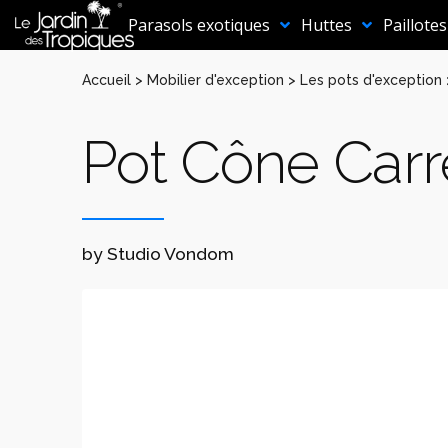
Aller
au
Parasols exotiques
Huttes
Paillotes
contenu
Accueil
>
Mobilier d'exception
>
Les pots d'exception
Pot Cône Carr
by Studio Vondom