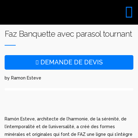
Aller
au
VISITE DU SHOW ROOM
contenu
UNIQUEMENT SUR RDV
Faz Banquette avec parasol tournant
DEMANDE DE DEVIS
by Ramon Esteve
Ramón Esteve, architecte de l’harmonie, de la sérénité, de
l’intemporalité et de l’universalité, a créé des formes
minérales et originales qui font de FAZ une ligne qui s’intègre