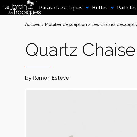
Aller
au
Parasols exotiques
Huttes
Paillotes
contenu
Accueil
>
Mobilier d'exception
>
Les chaises d'excepti
Quartz Chaise 
by Ramon Esteve