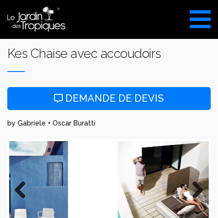
Aller
au
VISITE DU SHOW ROOM
contenu
UNIQUEMENT SUR RDV
Kes Chaise avec accoudoirs
DEMANDE DE DEVIS
by Gabriele + Oscar Buratti
Previous
Next