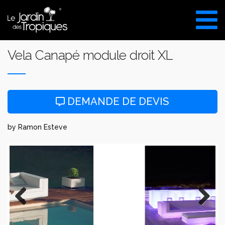
Aller
au
VISITE DU SHOW ROOM
contenu
UNIQUEMENT SUR RDV
Vela Canapé module droit XL
DEMANDE DE DEVIS
by Ramon Esteve
Previous
Next