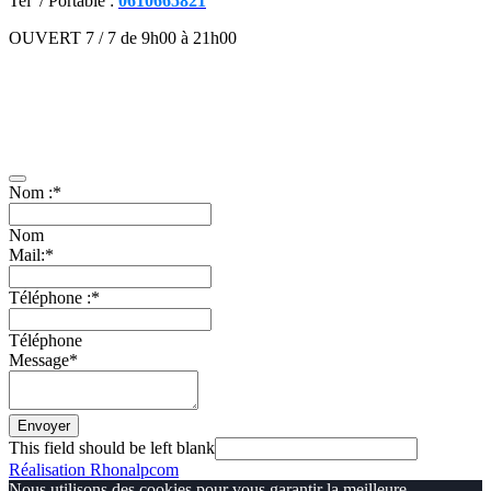
Tel / Portable :
0610665821
OUVERT 7 / 7 de 9h00 à 21h00
Mentions légales
–
Contact
–
CGV
Présentation
–
Facebook
Contactez-nous
Nom :
*
Nom
Mail:
*
Téléphone :
*
Téléphone
Message
*
Envoyer
This field should be left blank
Réalisation Rhonalpcom
Nous utilisons des cookies pour vous garantir la meilleure